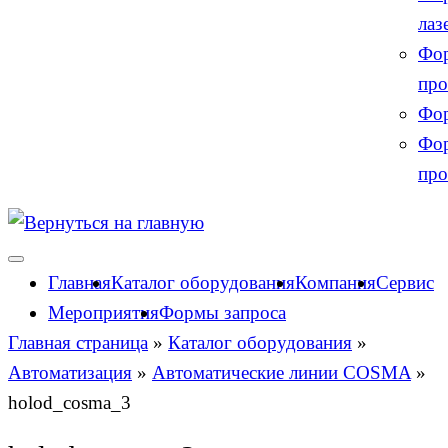
лаз
Фор
про
Фор
Фор
про
Главная
Каталог оборудования
Компания
Сервис
Мероприятия
Формы запроса
Главная страница
»
Каталог оборудования
»
Автоматизация
»
Автоматические линии COSMA
»
holod_cosma_3