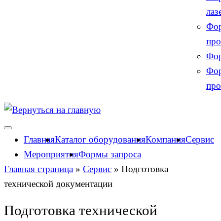
лаз
Фор
про
Фор
Фор
про
Главная
Каталог оборудования
Компания
Сервис
Мероприятия
Формы запроса
Главная страница
»
Сервис
»
Подготовка
технической документации
Подготовка технической