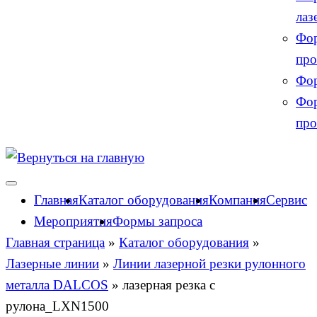
лаз
Фор
про
Фор
Фор
про
Главная
Каталог оборудования
Компания
Сервис
Мероприятия
Формы запроса
Главная страница
»
Каталог оборудования
»
Лазерные линии
»
Линии лазерной резки рулонного
металла DALCOS
»
лазерная резка с
рулона_LXN1500